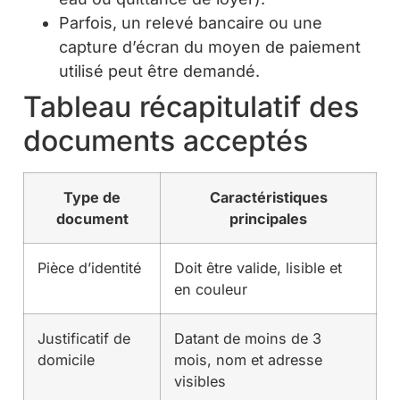
Parfois, un relevé bancaire ou une
capture d’écran du moyen de paiement
utilisé peut être demandé.
Tableau récapitulatif des
documents acceptés
Type de
Caractéristiques
document
principales
Pièce d’identité
Doit être valide, lisible et
en couleur
Justificatif de
Datant de moins de 3
domicile
mois, nom et adresse
visibles