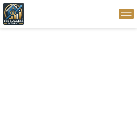
Comment valider facilement son
identité sur Spinbara Casino
Ikram
November 22, 2025
9:00 am