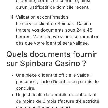
d’identité, permis de conduire) ainsi
qu’un justificatif de domicile récent.
Validation et confirmation
Le service client de Spinbara Casino
traitera vos documents sous 24 à 48
heures. Vous recevrez une confirmation
dès que votre identité sera validée.
Quels documents fournir
sur Spinbara Casino ?
Une pièce d’identité officielle valide :
passeport, carte d’identité ou permis de
conduire.
Un justificatif de domicile récent datant
de moins de 3 mois (facture d’électricité,
eau ou quittance de loyer).