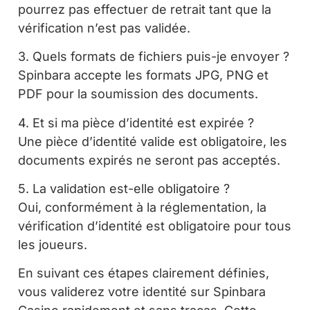
pourrez pas effectuer de retrait tant que la
vérification n’est pas validée.
3. Quels formats de fichiers puis-je envoyer ?
Spinbara accepte les formats JPG, PNG et
PDF pour la soumission des documents.
4. Et si ma pièce d’identité est expirée ?
Une pièce d’identité valide est obligatoire, les
documents expirés ne seront pas acceptés.
5. La validation est-elle obligatoire ?
Oui, conformément à la réglementation, la
vérification d’identité est obligatoire pour tous
les joueurs.
En suivant ces étapes clairement définies,
vous validerez votre identité sur Spinbara