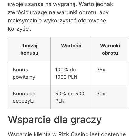
swoje szanse na wygraną. Warto jednak
zwrócić uwagę na warunki obrotu, aby
maksymalnie wykorzystać oferowane
korzyści.
Rodzaj
Wartość
Warunki
bonusu
obrotu
Bonus
100% do
35x
powitalny
1000 PLN
Bonus od
50% do 500
30x
depozytu
PLN
Wsparcie dla graczy
Wsparcie klienta w Rizk Casino jest dostępne