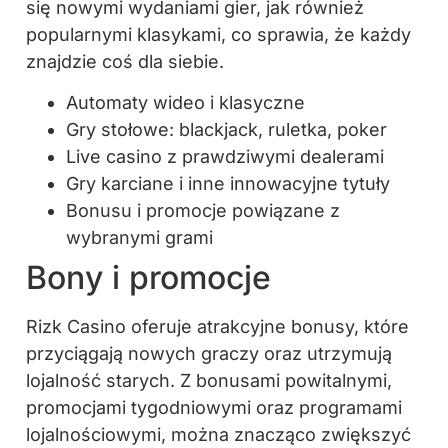
się nowymi wydaniami gier, jak również
popularnymi klasykami, co sprawia, że każdy
znajdzie coś dla siebie.
Automaty wideo i klasyczne
Gry stołowe: blackjack, ruletka, poker
Live casino z prawdziwymi dealerami
Gry karciane i inne innowacyjne tytuły
Bonusu i promocje powiązane z
wybranymi grami
Bony i promocje
Rizk Casino oferuje atrakcyjne bonusy, które
przyciągają nowych graczy oraz utrzymują
lojalność starych. Z bonusami powitalnymi,
promocjami tygodniowymi oraz programami
lojalnościowymi, można znacząco zwiększyć