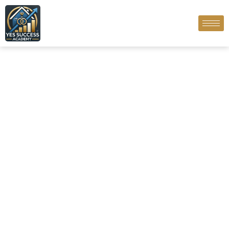
Przegląd gier automatowych w
Euro Casino w 2026
Ikram
March 17, 2026
6:39 pm