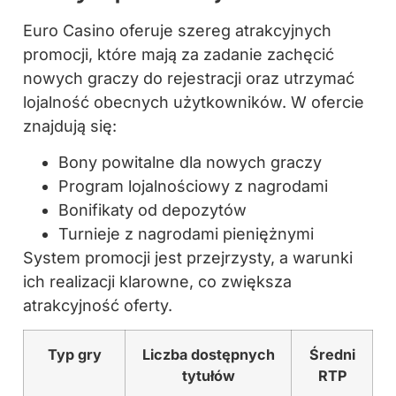
Euro Casino oferuje szereg atrakcyjnych
promocji, które mają za zadanie zachęcić
nowych graczy do rejestracji oraz utrzymać
lojalność obecnych użytkowników. W ofercie
znajdują się:
Bony powitalne dla nowych graczy
Program lojalnościowy z nagrodami
Bonifikaty od depozytów
Turnieje z nagrodami pieniężnymi
System promocji jest przejrzysty, a warunki
ich realizacji klarowne, co zwiększa
atrakcyjność oferty.
Typ gry
Liczba dostępnych
Średni
tytułów
RTP