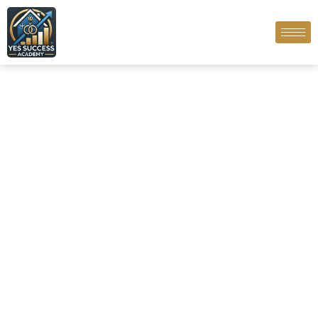
Vdcasino Giriş – Vdcasino
Güncel (Vd Casino)
Ikram
June 10, 2026
3:00 pm