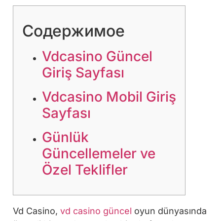
Содержимое
Vdcasino Güncel
Giriş Sayfası
Vdcasino Mobil Giriş
Sayfası
Günlük
Güncellemeler ve
Özel Teklifler
Vd Casino,
vd casino güncel
oyun dünyasında