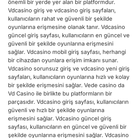
önemli bir yerde yer alan bir platformdur.
Vdcasino giriş ve vdcasino giriş sayfaları,
kullanıcıların rahat ve güvenli bir şekilde
oyunlarına erişmesine olanak tanır. Vdcasino
güncel giriş sayfası, kullanıcıların en güncel ve
güvenli bir şekilde oyunlarına erişmesini
sağlar. Vdcasino mobil giriş sayfası, herhangi
bir cihazdan oyunlara erişim imkanı sunar.
Vdcasino sorunsuz giriş ve vdcasino yeni giriş
sayfaları, kullanıcıların oyunlarına hızlı ve kolay
bir şekilde erişmesini sağlar. Vede casino da
Vd Casino ile birlikte bu platformların bir
parçasıdır. Vdcasino giriş sayfası, kullanıcıların
güvenli ve hızlı bir şekilde oyunlarına
erişmesini sağlar. Vdcasino güncel giriş
sayfası, kullanıcıların en güncel ve güvenli bir
şekilde oyunlarına erişmesini sağlar. Vdcasino