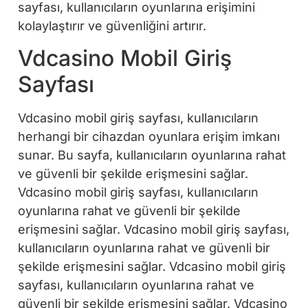
sayfası, kullanıcıların oyunlarına erişimini
kolaylaştırır ve güvenliğini artırır.
Vdcasino Mobil Giriş
Sayfası
Vdcasino mobil giriş sayfası, kullanıcıların
herhangi bir cihazdan oyunlara erişim imkanı
sunar. Bu sayfa, kullanıcıların oyunlarına rahat
ve güvenli bir şekilde erişmesini sağlar.
Vdcasino mobil giriş sayfası, kullanıcıların
oyunlarına rahat ve güvenli bir şekilde
erişmesini sağlar. Vdcasino mobil giriş sayfası,
kullanıcıların oyunlarına rahat ve güvenli bir
şekilde erişmesini sağlar. Vdcasino mobil giriş
sayfası, kullanıcıların oyunlarına rahat ve
güvenli bir şekilde erişmesini sağlar. Vdcasino