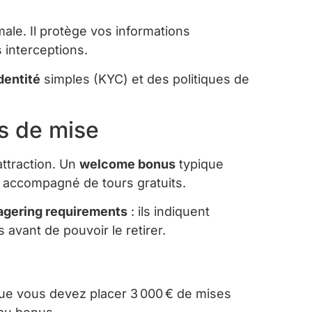
ale. Il protège vos informations
 interceptions.
identité
simples (KYC) et des politiques de
ns de mise
attraction. Un
welcome bonus
typique
s accompagné de tours gratuits.
gering requirements
: ils indiquent
avant de pouvoir le retirer.
que vous devez placer 3 000 € de mises