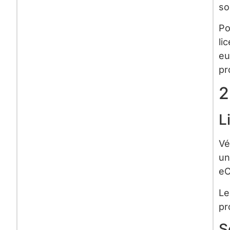
so
Po
li
eu
pr
2
L
Vé
un
eC
Le
pr
S