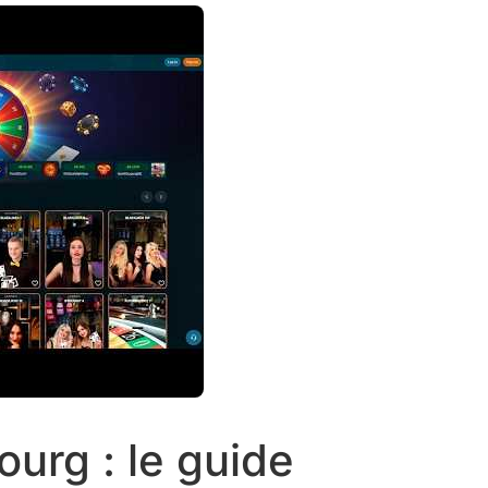
urg : le guide