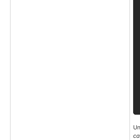
Un
ca