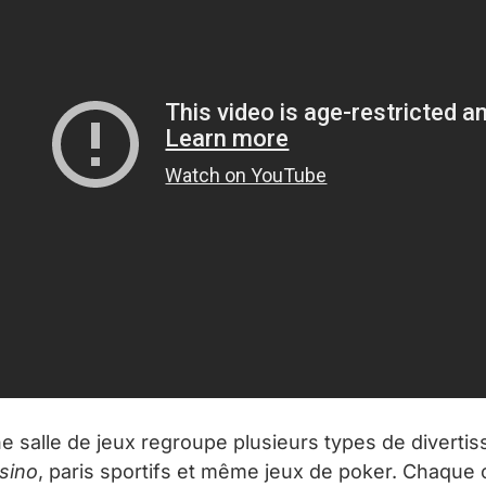
e salle de jeux regroupe plusieurs types de diverti
sino
, paris sportifs et même jeux de poker. Chaque