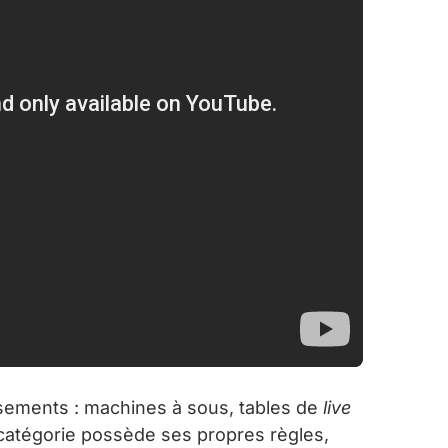
ssements : machines à sous, tables de
live
 catégorie possède ses propres règles,