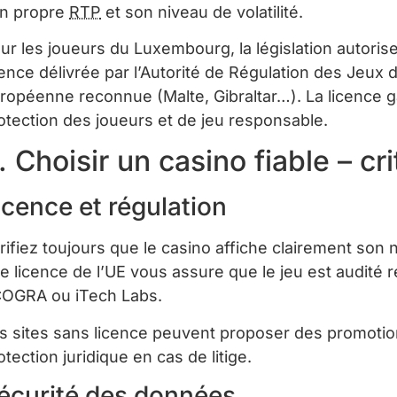
n propre
RTP
et son niveau de volatilité.
ur les joueurs du Luxembourg, la législation autoris
cence délivrée par l’Autorité de Régulation des Jeu
ropéenne reconnue (Malte, Gibraltar…). La licence g
otection des joueurs et de jeu responsable.
. Choisir un casino fiable – cr
icence et régulation
rifiez toujours que le casino affiche clairement son
e licence de l’UE vous assure que le jeu est audité
OGRA ou iTech Labs.
s sites sans licence peuvent proposer des promotion
otection juridique en cas de litige.
écurité des données