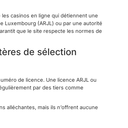
e les casinos en ligne qui détiennent une
x de Luxembourg (ARJL) ou par une autorité
arantit que le site respecte les normes de
itères de sélection
 numéro de licence. Une licence ARJL ou
 régulièrement par des tiers comme
s alléchantes, mais ils n’offrent aucune